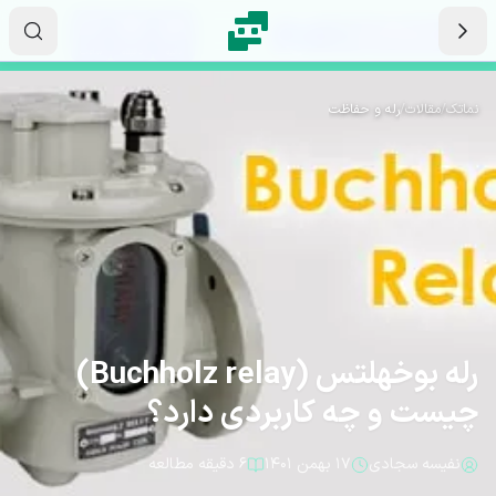
رش به محتوای اصلی
۱۳
۴۴
۵۳
ثانیه
دقیقه
ساعت
نماتک
/
مقالات
/
رله و حفاظت
رله بوخهلتس (Buchholz relay)
چیست و چه کاربردی دارد؟
نفیسه سجادی
۱۷ بهمن ۱۴۰۱
۶ دقیقه مطالعه