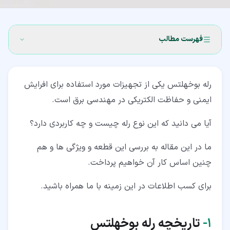
فهرست مطالب
۱‏- تاریخچه رله بوخهلتس
رله بوخهلتس یکی از تجهیزات مورد استفاده برای افرایش
۲‏- رله بوخهلتس چیست؟
ایمنی و حفاظت الکتریکی در مهندسی برق است.
۳‏- دلیل به کار بردن رله بوخهلتس در ترانس
آیا می دانید که این نوع رله چیست و چه کاربردی دارد؟
۴‏- اساس کار Buchholz relay
ما در این مقاله به بررسی این قطعه و ویژگی ها و هم
۵‏- ویژگی های ساخت و طراحی
چنین اساس کار آن خواهیم پرداخت.
۶‏- کاربرد رله بوخهلتس
برای کسب اطلاعات در این زمینه با ما همراه باشید.
۷‏- آنالیز خطا توسط رله بوخهلتس
۸‏- رله هوشمند بوخهلتس
۱‏-
تاریخچه رله بوخهلتس