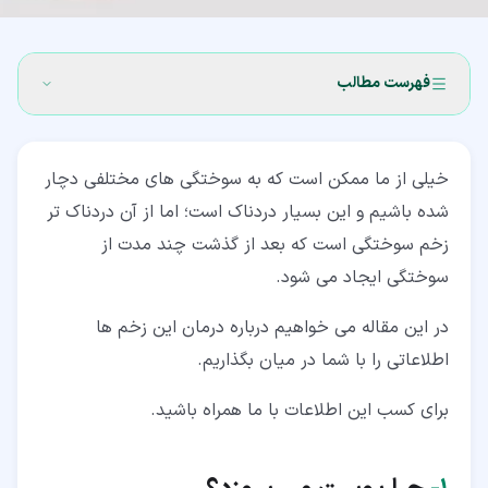
فهرست مطالب
۱‏- چرا پوست می سوزد؟
خیلی از ما ممکن است که به سوختگی های مختلفی دچار
۲‏- انواع زخم سوختگی
شده باشیم و این بسیار دردناک است؛ اما از آن دردناک تر
۳‏- شدت سوختگی
زخم سوختگی است که بعد از گذشت چند مدت از
سوختگی ایجاد می شود.
۳‏-‏۱‏- سوختگی درجه اول
۳‏-‏۲‏- سوختگی درجه دوم
در این مقاله می خواهیم درباره درمان این زخم ها
اطلاعاتی را با شما در میان بگذاریم.
۳‏-‏۳‏- سوختگی درجه سوم
برای کسب این اطلاعات با ما همراه باشید.
۴‏- چه اتفاقی میفتد اگر زخم سوختگی به طور مناسب ترمیم
نشود؟
۵‏- گزینه های درمان برای زخم سوختگی