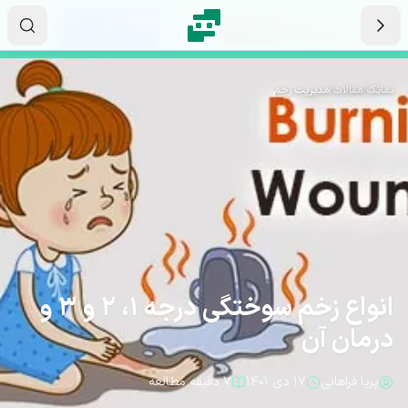
رش به محتوای اصلی
۱۳
۰۸
۴۳
ثانیه
دقیقه
ساعت
نماتک
/
مقالات
/
مدیریت زخم
انواع زخم سوختگی درجه 1، 2 و 3 و
درمان آن
پریا فراهانی
۱۷ دی ۱۴۰۱
۷ دقیقه مطالعه