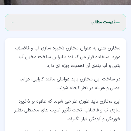
فهرست مطالب
۱‏- ساخت مخزن آب بتنی (Construction of Concrete Water
Tank)
مخازن بتنی به عنوان مخازن ذخیره سازی آب و فاضلاب
مورد استفاده قرار می گیرند؛ بنابراین ساخت مخزن آب
۲‏- ساخت مخزن آب بتنی مستطیل شکل
بتنی و آب بندی آن اهمیت ویژه ای دارد.
۲‏-‏۱‏- اصول بتن ریزی دیوار جانبی
در ساخت این مخازن باید عواملی مانند کارایی، دوام،
۲‏-‏۲‏- اجرای عایق بندی و دیوار
ایمنی و هزینه در نظر گرفته شوند.
۳‏- ساخت مخزن آب بتنی دایره ای با سازه گنبدی
این مخازن باید طوری طراحی شوند که علاوه بر ذخیره
۴‏- ساخت مخزن آب بتنی با مقطع دایره ای و دیوار ضخیم
سازی آب و فاضلاب، تحت تأثیر آسیب های محیطی نظیر
۴‏-‏۱‏- -1 روش اول ساخت مخزن آب بتنی با مقطع دایره ای
خوردگی و آلودگی قرار نگیرند.
۴‏-‏۲‏- -2 روش دوم ساخت دیوار مخازن آب بتنی دایره ای