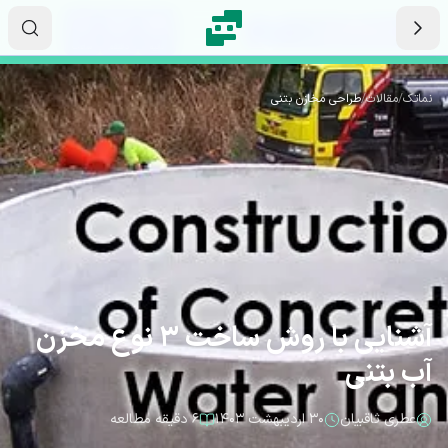
رش به محتوای اصلی
۱۷
۳۳
۴۳
ثانیه
دقیقه
ساعت
نماتک
/
مقالات
/
طراحی مخازن بتنی
آشنایی با روش ساخت 3 نوع مخزن
آب بتنی
عطری ثاقبیان
۳۰ اردیبهشت ۱۴۰۳
۶ دقیقه مطالعه