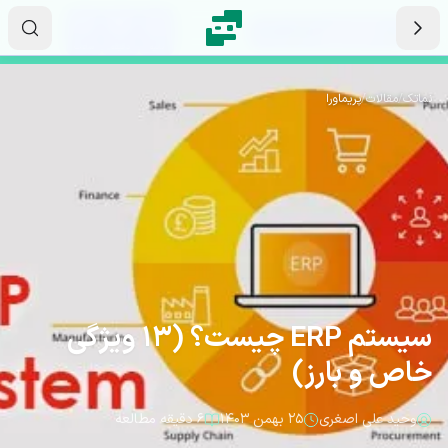
رش به محتوای اصلی
۱۴
۴۷
۴۹
ثانیه
دقیقه
ساعت
نماتک
/
مقالات
/
پریماورا
سیستم ERP چیست؟ (13 ویژگی
خاص و بارز)
وحید علی اصغری
۲۵ بهمن ۱۴۰۳
۶ دقیقه مطالعه