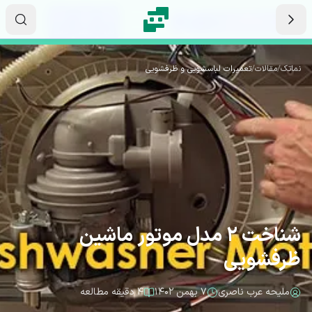
رش به محتوای اصلی
۰۲
۱۸
۱۲
ثانیه
دقیقه
ساعت
نماتک
/
مقالات
/
تعمیرات لباسشویی و ظرفشویی
شناخت 2 مدل موتور ماشین
ظرفشویی
ملیحه عرب ناصری
۷ بهمن ۱۴۰۲
۴ دقیقه مطالعه