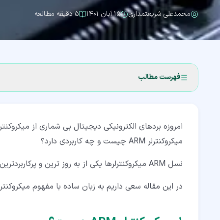
محمدعلی شریعتمداری
۱۵ آبان ۱۴۰۱
۵ دقیقه مطالعه
فهرست مطالب
۱‏- میکروکنترلر ARM چیست؟
امروزه بردهای الکترونیکی دیجیتال بی شماری از میکروکنت
۲‏- میکروپروسسور چیست؟
میکروکنترلر ARM چیست و چه کاربردی دارد؟
۲‏-‏۱‏- رم (RAM) یا حافظه موقت
نسل ARM میکروکنترلرها یکی از به روز ترین و پرکاربردترین انواع میکروکنترلرها هستند که جایگزین نسل های قبلی می شوند.
۲‏-‏۲‏- رام (ROM) یا حافظه فقط خواندنی
در این مقاله سعی داریم به زبان ساده با مفهوم میکروکنترلر و خانواده 
۲‏-‏۳‏- پورت، تایمر، مبدل و....
۳‏- میکروکنترلر چیست؟