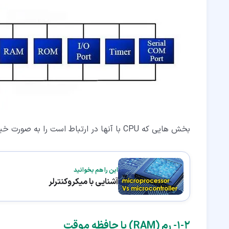
بخش هایی که CPU با آنها در ارتباط است را به صورت خیلی خلاصه به شما معرفی می کنیم.
این را هم بخوانید
آشنایی با میکروکنترلر
۲‏-‏۱‏- رم (RAM) یا حافظه موقت