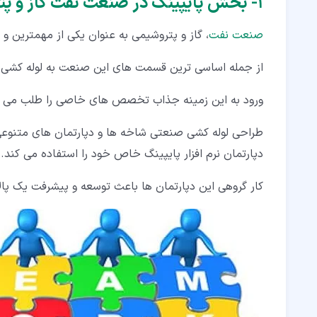
۱‏- بخش پایپینگ در صنعت نفت گاز و پتروشیمی
۴‏-‏۱‏- نرم افزار پایپینگ گروه طراحی (Design)
صنعت نفت
، گاز و پتروشیمی به عنوان یکی از مهمترین و پ
۴‏-‏۲‏- نرم افزار پایپینگ گروه استرس آنالیز (Stress Analysis)
۴‏-‏۳‏- نرم افزار پایپینگ گروه ساپورت (Support)
از جمله اساسی ترین قسمت های این صنعت به لوله کشی صنعتی (Piping) می تون
۴‏-‏۴‏- نرم افزار پایپینگ گروه متریال (Material)
ورود به این زمینه جذاب تخصص های خاصی را طلب می ک
طراحی لوله کشی صنعتی شاخه ها و دپارتمان های متنوع
دپارتمان نرم افزار پایپینگ خاص خود را استفاده می کند.
کار گروهی این دپارتمان ها باعث توسعه و پیشرفت یک پال