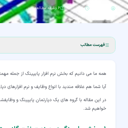
فرشاد افشاری
۲۰ آبان ۱۴۰۲
۶ دقیقه مطالعه
فهرست مطالب
۱‏- بخش پایپینگ در صنعت نفت گاز و پتروشیمی
همه ما می دانیم که بخش نرم افزار پایپینگ از جمله مه
۲‏- دپارتمان پایپینگ در صنعت
۳‏- گروه های یک دپارتمان پایپینگ
آیا شما هم علاقه مندید با انواع وظایف و نرم افزارهای د
۳‏-‏۱‏- وظایف گروه های مختلف دپارتمان پایپینگ
در این مقاله با گروه های یک دپارتمان پایپینگ و وظایفشا
خواهیم شد.
۳‏-‏۲‏- آشنایی با مدارک بخش پایپینگ
۴‏- نرم افزار پایپینگ