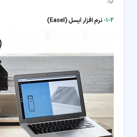
کرد.
۲‏-‏۱‏-
نرم افزار ایسل (Easel
)