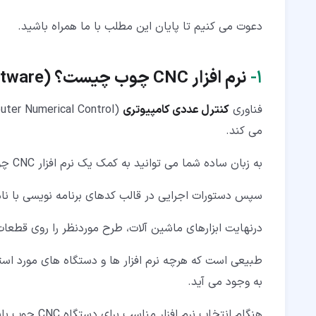
۲‏-‏۵‏- نرم افزار پاورمیل (PowerMill)
دعوت می کنیم تا پایان این مطلب با ما همراه باشید.
۲‏-‏۶‏- نرم افزار کنترلی گاربل (GRBL)
۱‏-
نرم افزار
CNC
چوب چیست؟ (
tware
فناوری
کنترل عددی کامپیوتری
(Computer Numerical Control) که با نام
می کند.
به زبان ساده شما می توانید به کمک یک نرم افزار CNC چوب، طرح خاصی را روی یک قطعه به صورت دیجیتالی اجرا کنید.
سپس دستورات اجرایی در قالب کدهای برنامه نویسی با نام G-Code برای ماشین آلات CNC ترجمه می شو
درنهایت ابزارهای ماشین آلات، طرح موردنظر را روی قطعات
طبیعی است که هرچه نرم افزار ها و دستگاه های مورد است
به وجود می آید.
هنگام انتخاب نرم افزار مناسب برای دستگاه CNC چوب باید چند نکته زیر را مدنظر قرار دهید: