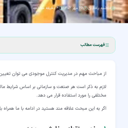
فاطمه یافتیان
۲۶ مهر ۱۴۰۲
۴ دقیقه مطالعه
فهرست مطالب
۱‏- مفهوم نقطه سفارش مجدد
از مباحث مهم در مدیریت کنترل موجودی می توان تعیین 
۲‏- نقاط کنترلی در نقطه سفارش مجدد
۲‏-‏۱‏- نقطه سفارش مجدد کالا
لازم به ذکر است هر صنعت و سازمانی بر اساس شرایط مال
مختلفی را مورد استفاده قرار می دهد.
۲‏-‏۲‏- موجودی حداکثر
اگر به این مبحث علاقه مند هستید در ادامه با ما همراه ب
۲‏-‏۳‏- موجودی حداقل
۲‏-‏۴‏- مقدار سفارش