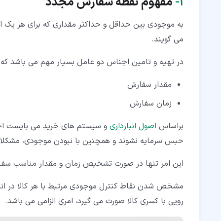
۱‏-
مفهوم نقطه سفارش مجدد
۲‏-‏۵‏- متوسط موجودی یا حد مطلوب موجودی
به موجودی بین حداقل و حداکثر مقداری که برای هر یک از
۲‏-‏۶‏- موجودی خطرناک
می گویند.
۲‏-‏۷‏- موجودی میانگین
در تهیه و تامین اجناس دو عامل بسیار مهم می باشد که عب
۳‏- مزایای نقطه سفارش مجدد
مقدار سفارش
زمان سفارش
براساس
اصول انبارداری
و سیستم های خرید می بایست اجناس
حبس سرمایه نشوند و همچنین با نبودن موجودی، مشکلاتی
این امر تنها در صورت تشخیص زمان و مقدار مناسب سفار
مشخص شدن نقاط کنترل موجودی مرتبط با هر کالا در انبار 
رویی با کسری کالا صورت می گیرد، امری الزامی می باشد.