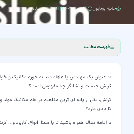
حانیه برمایون
۲۴ مرداد ۱۴۰۲
۴ دقیقه مطالعه
فهرست مطالب
۱‏- کرنش چیست؟ (Strain)
به عنوان یک مهندس یا علاقه مند به حوزه مکانیک و خوا
۲‏- انواع کرنش
کرنش چیست و نشانگر چه مفهومی است؟
۳‏- کاربردهای کرنش چیست؟
کرنش، یکی از پایه ای ترین مفاهیم در علم مکانیک مواد
۴‏- قانون هوک (Hook’s Law) و میزان برگشت پذیری تغییر شکل
کاربردی دارد؟
۵‏- چگونه می توان رابطه هوک را به دست آورد؟
با ادامه مقاله همراه باشید تا با معنا، انواع، کاربرد و... ک
۶‏- آیا کرنش تمامی تغییر شکل ها را نشان می دهد؟