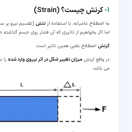
۷‏- کرنش حقیقی (True Strain)
۱‏-
کرنش
چیست
؟
(Strain)
۸‏- محاسبه تغییر حجم و کرنش حجمی (Volumetric Strain)
به اصطلاح عامیانه، با استفاده از
تنش
(تقسیم نیرو بر سط
اما اگر بخواهیم از تاثیری که آن فشار روی جسم گذاشته
کرنش
اصطلاح علمی همین تاثیر است.
در واقع کرنش
میزان تغییر شکل در اثر نیروی وارد شده
را ن
می باشد: