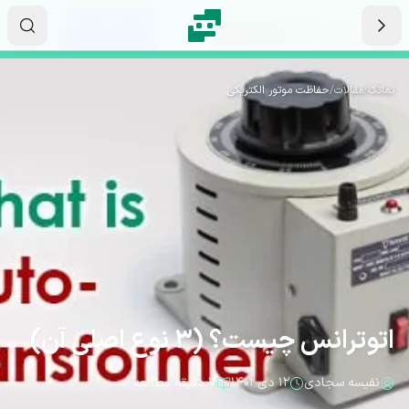
رش به محتوای اصلی
۲۰
۰۴
۰۸
ثانیه
دقیقه
ساعت
نماتک
/
مقالات
/
حفاظت موتور الکتریکی
اتوترانس چیست؟ (3 نوع اصلی آن)
نفیسه سجادی
۱۲ دی ۱۴۰۱
۷ دقیقه مطالعه