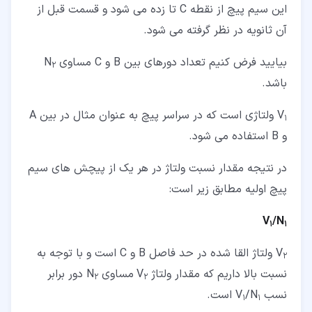
این سیم پیچ از نقطه C تا زده می شود و قسمت قبل از
آن ثانویه در نظر گرفته می شود.
بیایید فرض کنیم تعداد دورهای بین B و C مساوی N
2
باشد.
V
ولتاژی است که در سراسر پیچ به عنوان مثال در بین A
1
و B استفاده می شود.
در نتیجه مقدار نسبت ولتاژ در هر یک از پیچش های سیم
پیچ اولیه مطابق زیر است:
V
/N
1
1
V
ولتاژ القا شده در حد فاصل B و C است و با توجه به
2
نسبت بالا داریم که مقدار ولتاژ V
مساوی N
دور برابر
2
2
نسب V
/N
است.
1
1