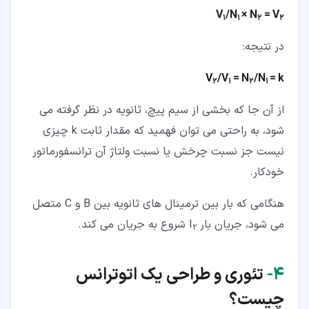
V
/N
× N
= V
1
1
2
2
در نتیجه:
V
/V
= N
/N
= k
2
1
2
1
از آن جا که بخشی از سیم پیچ، ثانویه در نظر گرفته می
شود، به راحتی می توان فهمید که مقدار ثابت k چیزی
نیست جز نسبت چرخش یا نسبت ولتاژ آن ترانسفورماتور
خودکار.
هنگامی که بار بین ترمینال های ثانویه بین B و C متصل
می شود، جریان بار I
شروع به جریان می کند.
2
۴‏-
تئوری و طراحی یک اتوترانس
چیست؟