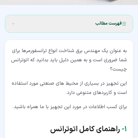
فهرست مطالب
۱‏- راهنمای کامل اتوترانس
به عنوان یک مهندس برق شناخت انواع ترانسفورمرها برای
۲‏- اتوترانس چیست؟ (Autotransformer)
شما ضروری است و به همین دلیل باید بدانید که اتوترانس
۳‏- اساس کار اتوترانس چیست؟
چیست؟
۴‏- تئوری و طراحی یک اتوترانس چیست؟
این تجهیز در بسیاری از محیط های صنعتی مورد استفاده
۵‏- نکات طراحی اتوترانس با چند نقطه بهره برداری
است و کاربردهای متنوعی دارد.
۶‏- نمادهای اتوترانس
برای کسب اطلاعات در مورد این تجهیز با ما همراه باشید.
۷‏- انواع اتوترانس
۱‏-
راهنمای کامل اتوترانس
۷‏-‏۱‏- اتوترانس افزاینده