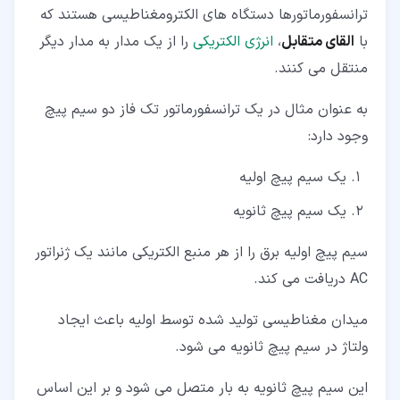
۷‏-‏۲‏- اتوترانس کاهنده
ترانسفورماتورها دستگاه های الکترومغناطیسی هستند که
با
القای متقابل
،
انرژی الکتریکی
را از یک مدار به مدار دیگر
۷‏-‏۳‏- اتوترانس متغیر
منتقل می کنند.
۸‏- اتوترانس زمینی چیست؟ (Auto Transformer Earthling
or Grounding)
به عنوان مثال در یک ترانسفورماتور تک فاز دو سیم پیچ
وجود دارد:
۹‏- مزایا و معایب اتوترانس چیست؟
۹‏-‏۱‏- مزایا
یک سیم پیچ اولیه
۹‏-‏۲‏- معایب
یک سیم پیچ ثانویه
سیم پیچ اولیه برق را از هر منبع الکتریکی مانند یک ژنراتور
AC دریافت می کند.
میدان مغناطیسی تولید شده توسط اولیه باعث ایجاد
ولتاژ در سیم پیچ ثانویه می شود.
این سیم پیچ ثانویه به بار متصل می شود و بر این اساس