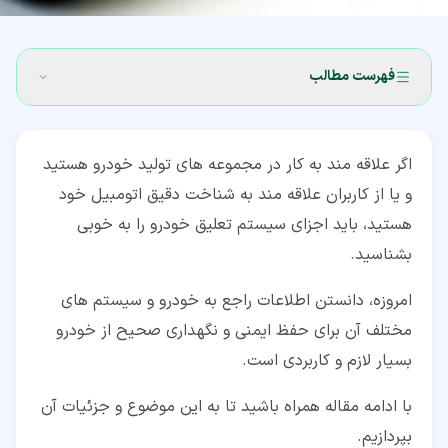
فهرست مطالب
۱‏- سیستم تعلیق خودرو چیست؟
اگر علاقه مند به کار در مجموعه های تولید خودرو هستید
۲‏- اجزای سیستم تعلیق خودرو
و یا از کاربران علاقه مند به شناخت دقیق اتومبیل خود
۲‏-‏۱‏- رینگ و لاستیک ها (Rims and Tires)
هستید، باید اجزای سیستم تعلیق خودرو را به خوبی
بشناسید.
۲‏-‏۲‏- فنر (Spring) و کمک فنر (Shock Absorber)
۲‏-‏۳‏- میل تعادل یا میل موج گیر (Anti-roll bar)
امروزه، دانستن اطلاعات راجع به خودرو و سیستم های
مختلف آن برای حفظ ایمنی و نگهداری صحیح از خودرو
۲‏-‏۴‏- میل رابط (Lateral Control Rod)
بسیار لازم و کاربردی است.
۲‏-‏۵‏- سیبک (Ball Joint)
با ادامه مقاله همراه باشید تا به این موضوع و جزئیات آن
۲‏-‏۶‏- بوش (Bush)
بپردازیم.