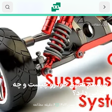
رش به محتوای اصلی
۱۹
۴۳
۲۰
ثانیه
دقیقه
ساعت
نماتک
/
مقالات
سیستم تعلیق خودرو چیست و چه
اجزایی دارد؟
حانیه برمایون
۲۳ بهمن ۱۴۰۳
۶ دقیقه مطالعه