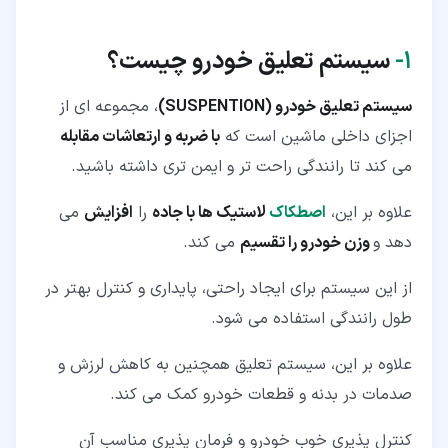
۲‏-‏۷‏- طبق (Track Control Arm)
۲‏-‏۸‏- استرات (Strut)
۱‏-
سیستم تعلیق خودرو چیست؟
۳‏- انواع سیستم تعلیق خودرو
سیستم تعلیق خودرو (SUSPENTION)
، مجموعه ای از
۴‏- تعویض قطعات سیستم تعلیق خودرو
اجزای داخلی ماشین است که
با ضربه و ارتعاشات مقابله
می کند تا رانندگی راحت تر و ایمن تری داشته باشید.
علاوه بر این،
اصطکاک
لاستیک ها با جاده
را
افزایش
می
دهد و
وزن خودرو را تقسیم
می کند.
از این سیستم برای ایجاد راحتی، پایداری و کنترل بهتر در
طول رانندگی استفاده می شود.
علاوه بر این، سیستم تعلیق همچنین به کاهش لرزش و
صدمات در بدنه و قطعات خودرو کمک می کند.
کنترل پذیری خوب خودرو و فرمان پذیری مناسب آن