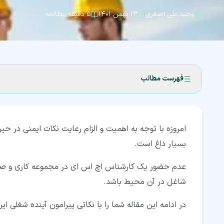
وحید علی اصغری
۱۳ بهمن ۱۴۰۱
۵ دقیقه مطالعه
فهرست مطالب
۱‏- رشته HSE چیست؟
۲‏- معرفی بازار کار HSE
بسیار داغ است.
۳‏- هدف و جایگاه بازار کار رشته HSE
عدم حضور یک کارشناس اچ اس ای در مجموعه کاری و صنایع
۴‏- مزایای رشته HSE
شاغل در آن محیط باشد.
۵‏- تحصیلات تکمیلی رشته HSE
در ادامه این مقاله شما را با نکاتی پیرامون آینده شغلی ای
۶‏- درآمد رشته HSE