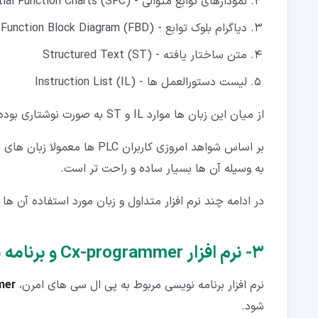
نمودارهای توابع متوالی - Sequential Function Charts (SFC)
دیاگرام بلوک توابع - Function Block Diagram (FBD)
متن ساختار یافته - Structured Text (ST)
لیست دستورالعمل ها - Instruction List (IL)
از میان این زبان ها موارد IL و ST به صورت نوشتاری بوده و سایر زبان های LD، SFC و FBD به صورت گرافیکی و شماتیکی هستند.
بر اساس شواهد امروزی کاربران
به وسیله آن ها بسیار ساده و راحت تر است.
در ادامه چند نرم افزار متداول و زبان مورد استفاده آن ها 
۳‏- نرم افزار Cx-programmer و برنامه نویسی plc امرن
نرم افزار برنامه نویسی مربوط به پی ال سی های امرن،
mer
شود.