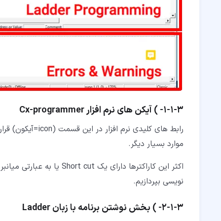
۳‏-‏۱‏-‏۱‏- ) آیکن های نرم افزار Cx-programmer
رابط های کلیدی نرم
موارد بسیار دیگر.
اکثر این کاراکترها دارای یک 
نویسی بپردازیم.
۳‏-‏۱‏-‏۲‏- ) بخش نوشتن برنامه با زبان Ladder