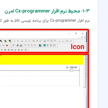
۳‏-‏۱‏- محیط نرم افزار Cx-programmer امرن
نرم افزار Cx-programmer برای برنامه نویسی plc به طور کلی از 4 قسمت اصلی تشکیل می شود: