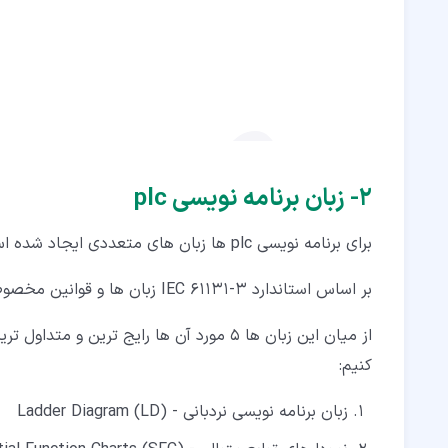
۷‏-‏۲‏- حل مسئله بالا
۲‏- زبان برنامه نویسی plc
برای برنامه نویسی plc ها زبان های متعددی ایجاد شده است.
بر اساس استاندارد IEC 61131-3 زبان ها و قوانین مخصوصی برای برنامه نویسی پی ال سی ها تعریف شده است.
از میان این زبان ها 5 مورد آن ها رایج تر
کنیم:
زبان برنامه نویسی نردبانی - Ladder Diagram (LD)