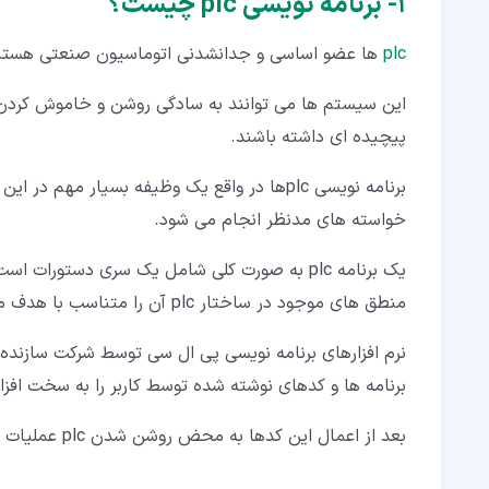
۱‏- برنامه نویسی plc چیست؟
۴‏-‏۲‏- نرم افزار تیا پورتال (TIA Portal)
plc
ها عضو اساسی و جدانشدنی اتوماسیون صنعتی هستند ک
۴‏-‏۳‏- محیط نرم افزاری TIA Portal زیمنس
۵‏- کالیبراسیون plc
این سیستم ها می توانند به سادگی روشن و خاموش کردن یک
پیچیده ای داشته باشند.
۵‏-‏۱‏- گام های کالیبراسیون سنسورهای پی ال سی
برنامه نویسی plcها در واقع یک وظیفه بسیار
۵‏-‏۲‏- برنامه نویسی کالیبراسیون پی ال سی با ساختار FB
خواسته های مدنظر انجام می شود.
۵‏-‏۳‏- پروژه برنامه نویسی کالیبراسیون سنسور دمای مخزن
۶‏- انجام پروژه برنامه نویسی PLC
منطق های موجود در ساختار plc آن را متناسب با هدف ما راه اندازی کند.
۶‏-‏۱‏- زمان بندی (Timing)
۶‏-‏۲‏- راه اندازی پمپ
برنامه ها و کدهای نوشته شده توسط کاربر را به سخت افزا
۷‏- دستورات مقایسه در برنامه نویسی PLC
بعد از اعمال این کدها به محض روشن شدن plc عملیات کنترل به صورت پیوسته اجرا می شود تا زمانی که این برنامه تغییر کند.
۷‏-‏۱‏- حل یک مثال کاربردی برنامه نویسی با دستورات مقایسه ای