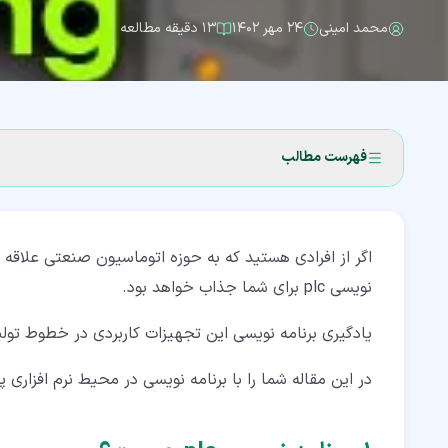
محمد امینی
۲۴ مهر ۱۴۰۲
۱۳ دقیقه مطالعه
فهرست مطالب
۱‏- برنامه نویسی plc چیست؟
اگر از افرادی هستید که به حوزه اتوماسیون صنعتی علاقه 
۲‏- زبان برنامه نویسی plc
نویسی plc برای شما جذاب خواهد بود.
۳‏- نرم افزار Cx-programmer و برنامه نویسی plc امرن
یادگیری برنامه نویسی این تجهیزات کاربردی در خطوط تول
۳‏-‏۱‏- محیط نرم افزار Cx-programmer امرن
در این مقاله شما را با برنامه نویسی در محیط نرم افزاری
۴‏- برنامه نویسی plc زیمنس
۴‏-‏۱‏- نرم افزار سیماتیک منیجر (simatic manager) زیمنس