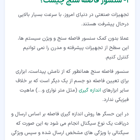
۱‏- سنسور فاصله سنج چیست؟
۳‏-‏۱‏- سه گانه یا مثلث لیزری (Laser Triangulation)
تجهیزات صنعتی در دنیای امروز، با سرعت بسیار بالایی
۳‏-‏۲‏- ریزسنج لیزری (Laser Micrometer)
درحال پیشرفت هستند.
۳‏-‏۳‏- القائی (Inductive)
عملا بدون کمک سنسور فاصله سنج و ویژن سیستم ها،
۳‏-‏۴‏- اندازه گیری لمسی (Contact Measurement) از
این سطح از تجهیزات پیشرفته و مدرن را نمی توانیم
سنسور های فاصله سنج
کنترل کنیم.
۴‏- انواع سنسور فاصله سنج
سنسور فاصله سنج همانطور که از نامش پیداست، ابزاری
۴‏-‏۱‏- سنسور التراسونیک (Ultrasonic)
برای تعیین فاصله دو جسم از یک دیگر است که بر خلاف
۴‏-‏۲‏- سنسور مادون قرمز (Infrared)
سایر ابزارهای
اندازه گیری
(مثل متر نواری و...) ماهیت
۴‏-‏۳‏- سنسور لیزری LIDAR
فیزیکی ندارد.
۴‏-‏۴‏- سنسور فاصله مدت پرواز ال ای دی (LED Time-Of-
در این حسگر ها روش اندازه گیری فاصله بر اساس ارسال و
Flight)
دریافت یک نوع سیگنال انجام می شود به این صورت که
سیگنالی با ویژگی های مشخص ارسال شده و سپس ویژگی