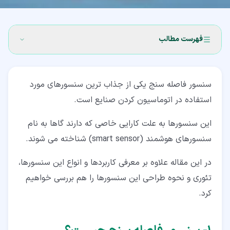
فهرست مطالب
۱‏- سنسور فاصله سنج چیست؟
سنسور فاصله سنج یکی از جذاب ترین سنسورهای مورد
۱‏-‏۱‏- تفاوت سنسور اندازه گیری و سنسور جا به جایی
استفاده در اتوماسیون کردن صنایع است.
۱‏-‏۲‏- کاربردهای سنسور اندازه گیری و فاصله سنج
این سنسورها به علت کارایی خاصی که دارند گاها به نام
۲‏- اصطلاحات پرکاربرد برای سنسور فاصله سنج
سنسورهای هوشمند (smart sensor) شناخته می شوند.
۲‏-‏۱‏- خطی بودن (linearity)
در این مقاله علاوه بر معرفی کاربردها و انواع این سنسورها،
۲‏-‏۲‏- وضوح (Resolution)
تئوری و نحوه طراحی این سنسورها را هم بررسی خواهیم
کرد.
۲‏-‏۳‏- دقت و صحت
۳‏- تکنولوژی و طراحی ساخت انواع سنسور فاصله سنج