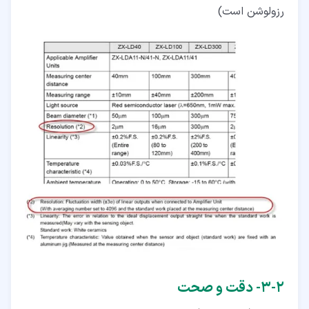
رزولوشن است)
۲‏-‏۳‏- دقت و صحت