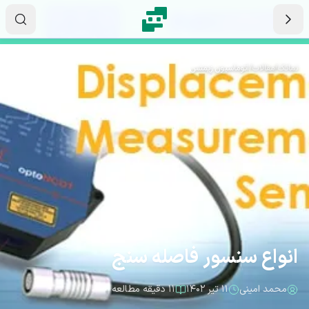
رش به محتوای اصلی
۱۷
۲۱
۵۶
ثانیه
دقیقه
ساعت
نماتک
/
مقالات
/
اتوماسیون زیمنس
انواع سنسور فاصله سنج
محمد امینی
۱۱ تیر ۱۴۰۲
۱۱ دقیقه مطالعه