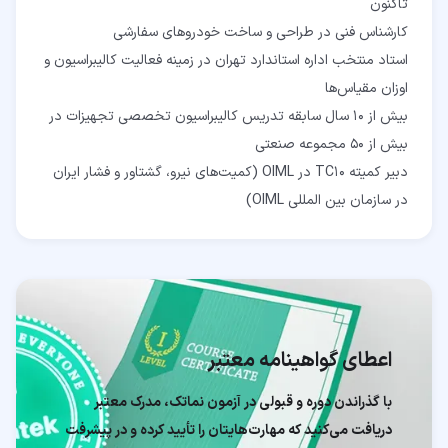
استاد منتخب اداره استاندارد تهران در زمینه فعالیت کالیبراسیون و
بیش از 10 سال سابقه تدریس کالیبراسیون تخصصی تجهیزات در
دبیر کمیته TC10 در OIML (کمیت‌های نیرو، گشتاور و فشار ایران
در سازمان بین المللی OIML)
اعطای گواهینامه معتبر
با گذراندن دوره و قبولی در آزمون نماتک، مدرک معتبر
دریافت می‌کنید که مهارت‌هایتان را تأیید کرده و در پیشرفت