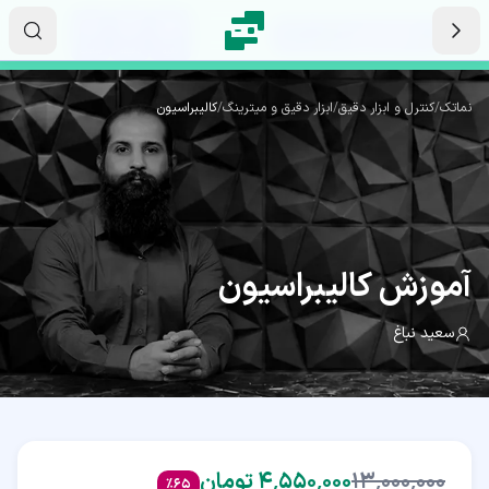
رش به محتوای اصلی
۰۲
۲۳
۵۲
ثانیه
دقیقه
ساعت
نماتک
/
کنترل و ابزار دقیق
/
ابزار دقیق و میترینگ
/
کالیبراسیون
(CLB)
آموزش
کالیبراسیون
سعید نباغ
۱۳٬۰۰۰٬۰۰۰
۴٬۵۵۰٬۰۰۰ تومان
%
65