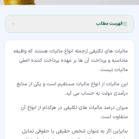
فهرست مطالب
۱‏- مالیات های تکلیفی (Withholding Taxes)
مالیات های تکلیفی ازجمله انواع مالیات هستند که وظیفه
۲‏- مالیات تکلیفی اجاره املاک
محاسبه و پرداخت آن ها بر عهده پرداخت کننده اصلی
۳‏- مالیات تکلیفی حقوق
مالیات نیست.
۴‏- مالیات تکلیفی مضاربه
این مالیات از انواع مالیات مستقیم است و یکی از منابع
۵‏- مالیات تکلیفی حق الوکاله
درآمدی دولت به حساب می آید.
۶‏- مالیات تکلیفی حق الزحمه
میزان درصد مالیات های تکلیفی در هرکدام از انواع آن
متفاوت است.
۷‏- مالیات تکلیفی اشخاص حقوقی خارجی
۸‏- مالیات مؤسسات بیمه
بنابراین اگر به عنوان شخص حقیقی یا حقوقی تمایل