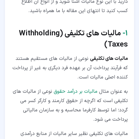
دارید با این نوع مالیات آشنا شوید و از انواع آن اطلاع
۹‏- مالیات تکلیفی مدیران تسویه
کسب کنید تا انتهای این مقاله با ما همراه باشید.
۱۰‏- مالیات منافع بلاعوض اموال
۱۱‏- مالیات نقل و انتقال سهام
۱‏-
مالیات های تکلیفی (
Withholding
)
Taxes
مالیات های تکلیفی
نوعی از مالیات های مستقیم هستند
که فرآیند پرداخت آن بر عهده فرد دیگری به غیر از پرداخت
کننده اصلی مالیات است.
به عنوان مثال
مالیات بر درآمد حقوق
نوعی از مالیات های
تکلیفی است که اگرچه از حقوق کارمند و کارگر کسر می
گردد؛ اما توسط کارفرما محاسبه و به سازمان مالیاتی
پرداخت می شود.
مالیات های تکلیفی نظیر سایر مالیات از منابع درآمدی