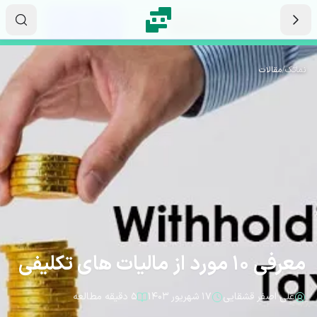
رش به محتوای اصلی
۲۲
۲۳
۲۴
ثانیه
دقیقه
ساعت
نماتک
/
مقالات
معرفی 10 مورد از مالیات های تکلیفی
علی اصفر قشقایی
۱۷ شهریور ۱۴۰۳
۵ دقیقه مطالعه