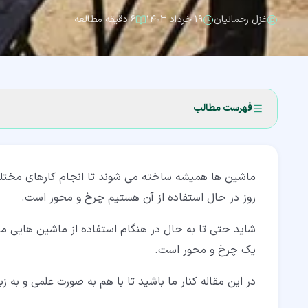
غزل رحمانیان
۱۹ خرداد ۱۴۰۳
۶ دقیقه مطالعه
فهرست مطالب
۱‏- چرخ و محور چیست؟
ماشین ها همیشه ساخته می شوند تا انجام کارهای مختلف ر
۲‏- نمونه هایی از چرخ و محور
روز در حال استفاده از آن هستیم چرخ و محور است.
۲‏-‏۱‏- اعمال نیرو به چرخ
شاید حتی تا به حال در هنگام استفاده از ماشین هایی م
۲‏-‏۲‏- اعمال نیرو به محور
یک چرخ و محور است.
۳‏- چرخ و محور چگونه کار می کند؟
در این مقاله کنار ما باشید تا با هم به صورت علمی و به ز
۴‏- مزیت مکانیکی چیست؟