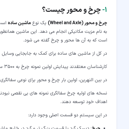
۱‏-
چرخ و محور چیست؟
چرخ و محور (Wheel and Axle)
یک نوع
ماشین ساده
است 
به نام مزیت مکانیکی انجام می دهد. این ماشین همانط
است که به آن ها محور و چرخ گفته می شود.
در کل از ماشین های ساده برای کمک به جابجایی وسایل یا
کارشناسان معتقدند پیدایش اولین نمونه چرخ به 3500 سال قبل از میلاد باز می گردد.
در بین النهرین، اولین بار چرخ و محور برای نوعی سفالگری
نسخه های اولیه چرخ سفالگری نمونه های بی نقصی نبودند؛ 
اهداف خود توسعه دهند.
در این سیستم دو قسمت اصلی وجود دارد:
چرخ
: دیسک گرد یا قسمت بزرگ تر و گرد در خارج ماش