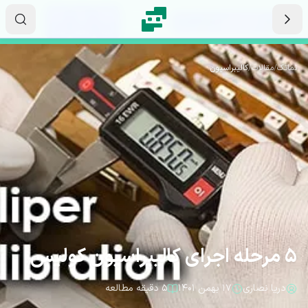
رش به محتوای اصلی
۲۲
۲۰
۳۲
ثانیه
دقیقه
ساعت
نماتک
/
مقالات
/
کالیبراسیون
5 مرحله اجرای کالیبراسیون کولیس
دریا نصاری
۱۷ بهمن ۱۴۰۱
۵ دقیقه مطالعه