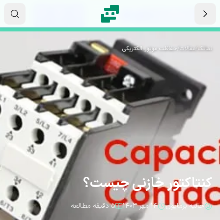
رش به محتوای اصلی
۰۶
۵۲
۰۵
ثانیه
دقیقه
ساعت
نماتک
/
مقالات
/
حفاظت موتور الکتریکی
کنتاکتور خازنی چیست؟
حانیه برمایون
۱۴ مهر ۱۴۰۳
۵ دقیقه مطالعه