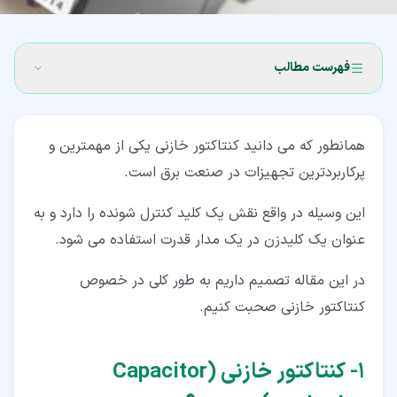
فهرست مطالب
۱‏- کنتاکتور خازنی (Capacitor contactor) چیست؟
همانطور که می دانید کنتاکتور خازنی یکی از مهمترین و
۲‏- عملکرد کنتاکتور خازنی
پرکاربردترین تجهیزات در صنعت برق است.
۳‏- تفاوت میان کنتاکتورهای خازنی و معمولی چیست؟
این وسیله در واقع نقش یک کلید کنترل شونده را دارد و به
۴‏- مزیت های بانک خازنی
عنوان یک کلیدزن در یک مدار قدرت استفاده می شود.
۵‏- مزایای استفاده از کنتاکتور خازنی
در این مقاله تصمیم داریم به طور کلی در خصوص
۶‏- علت نیاز خازن به کنتاکتور خازنی
کنتاکتور خازنی صحبت کنیم.
۷‏- سخن پایانی
۱‏- کنتاکتور خازنی (Capacitor