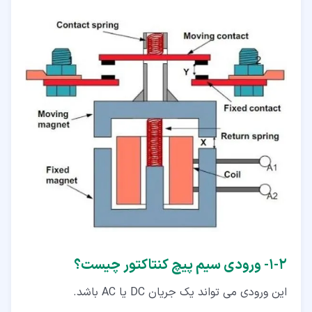
۲‏-‏۱‏- ورودی سیم پیچ کنتاکتور چیست؟
این ورودی می تواند یک جریان DC یا AC باشد.