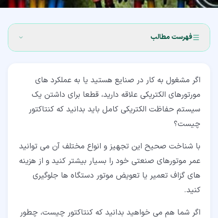
فهرست مطالب
۱‏- کنتاکتور چیست؟
اگر مشغول به کار در صنایع هستید یا به عملکرد های
۲‏- کنتاکتور چگونه کار می کند؟
مورتورهای الکتریکی علاقه دارید، قطعا برای داشتن یک
۲‏-‏۱‏- ورودی سیم پیچ کنتاکتور چیست؟
سیستم حفاظت الکتریکی کامل باید بدانید که کنتاکتور
چیست؟
۳‏- تفاوت عملکرد رله با کنتاکتور چیست؟
۴‏- کنترل موتور با کنتاکتور ها
با شناخت صحیح این تجهیز و انواع مختلف آن می توانید
عمر موتورهای صنعتی خود را بسیار بیشتر کنید و از هزینه
۵‏- انواع کنتاکتور
های گزاف تعمیر یا تعویض موتور دستگاه ها جلوگیری
۵‏-‏۱‏- کنتاکتور مغناطیسی (magnetic contactor)
کنید.
۵‏-‏۲‏- کنتاکتور سوئیچ دسته چاقویی (knife switch
اگر شما هم می خواهید بدانید که کنتاکتور چیست، چطور
contactor)