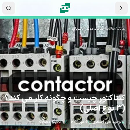
رش به محتوای اصلی
۱۳
۵۳
۳۷
ثانیه
دقیقه
ساعت
نماتک
/
مقالات
/
حفاظت موتور الکتریکی
کنتاکتور چیست و چگونه کار می کند؟
(3 نوع اصلی)
وحید علی اصغری
۲ مهر ۱۴۰۳
۷ دقیقه مطالعه