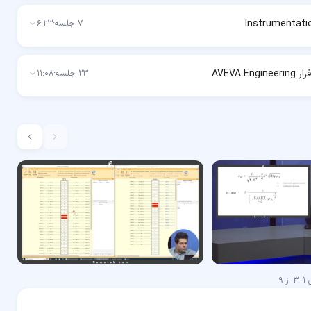
7
جلسه
·
6:23
AVEVA 
23
جلسه
·
11:08
ش
1
–
3
از
9