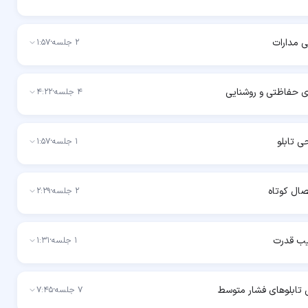
ی مدارات
2
جلسه
·
1:57
ی حفاظتی و روشنایی
4
جلسه
·
4:22
ی تابلو
1
جلسه
·
1:57
ال کوتاه
2
جلسه
·
2:29
ب قدرت
1
جلسه
·
1:31
ی تابلوهای فشار متوسط
7
جلسه
·
7:45