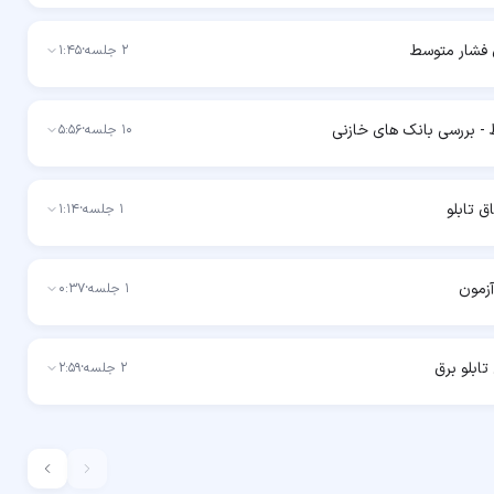
 فشار متوسط
2
جلسه
·
1:45
 - بررسی بانک های خازنی
10
جلسه
·
5:56
ق تابلو
1
جلسه
·
1:14
زمون
1
جلسه
·
0:37
تابلو برق
2
جلسه
·
2:59