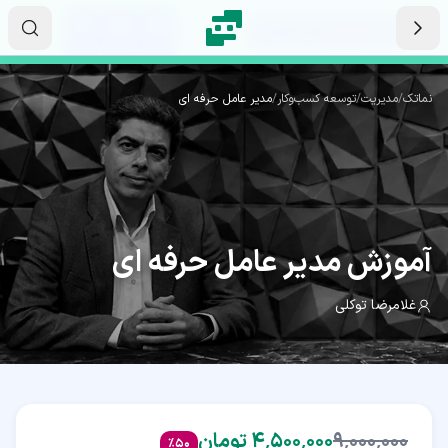
رش به محتوای اصلی
۰۷
۳۵
۵۸
ثانیه
دقیقه
ساعت
نماتک
/
مدیریت
/
توسعه کسب‌وکار
/
مدیر عامل حرفه ای
(MNG)
آموزش
مدیر عامل حرفه ای
غلامرضا توکلی
۹٬۰۰۰٬۰۰۰
۴٬۵۰۰٬۰۰۰ تومان
%
50