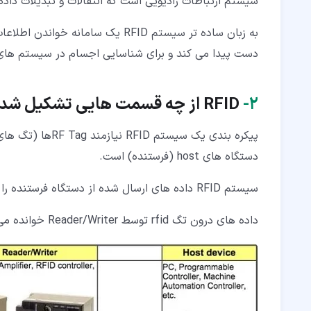
سیستم ارتباطات رادیویی است که انتقالات و تبدیلات داده ل
به زبان ساده تر سیستم RFID یک سام
دست پیدا می کند و برای شناسایی اجسام در سیستم های
۲‏-
RFID از چه قسمت هایی تشکیل شده است؟
دستگاه های host (فرستنده) است.
سیستم RFID داده های ارسال شده از دستگاه فرستنده را به وسیله تگ روی Reader/Writer می نویسد.
داده های درون تگ rfid توسط Reader/Writer خوانده می شوند و قابل بازنویسی هستند.