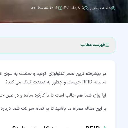
حانیه برمایون
۵ خرداد ۱۴۰۱
۱۲ دقیقه مطالعه
فهرست مطالب
۱‏- RFID چیست و چه کاربردی دارد؟ّ
در پیشرفته ترین عصر تکنولوژی، تولید و صنعت به سوی ا
۱‏-‏۱‏- سیستم ID چیست؟
سامانه RFID چیست و چطور به صنعت کمک می کند؟
۱‏-‏۲‏- RFID مخفف چیست؟
آیا برای شما هم جالب است تا با کارکرد ساده و در عین حا
۲‏- RFID از چه قسمت هایی تشکیل شده است؟
با این مقاله همراه ما باشید تا به تمام سوالات شما درباره سیستم RFID 
۳‏- ویژگی های سیستم RFID چیست؟
۴‏- چند مثال از کاربردهای تکنولوژی RFID