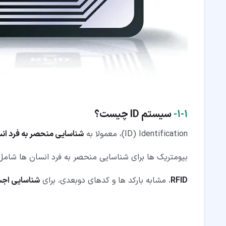
۹‏- انواع Reader/Writer (خواننده/نویسنده)
۱۰‏- بلوک دیاگرام عملکرد یک سیستم RFID
۱۰‏-‏۱‏- روش انتقال داده در یک سامانه RFID چیست؟
۱۰‏-‏۲‏- انتقال بین RF Tag و آنتن RFID
۱۰‏-‏۳‏- محدوده انتقال یک تگ آرفید
۱۰‏-‏۴‏- منظور از شکل ناحیه انتقال RFID چیست؟
۱‏-‏۱‏-
سیستم
ID
چیست؟
۱۰‏-‏۵‏- اثرات حضور یک فلز در پشت تگ RFID چیست؟
ID) Identification)، معمولا به
شناسایی منحصر به فرد ان
۱۰‏-‏۶‏- RF Tag سازگار با فلز
بیومتریک ها برای شناسایی منحصر به فرد انسان ها شامل
۱۰‏-‏۷‏- نگاشت حافظه در RF Tag
RFID
، مشابه بارکد ها و کدهای دوبعدی، برای
شناسایی اجس
۱۱‏- استاندارد های RFID چیست؟
۱۱‏-‏۱‏- قوانین موج رادیویی در سیستم RFID
۱۱‏-‏۲‏- استاندارد ISO/IEC 15693