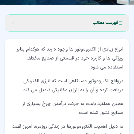
فهرست مطالب
۱‏- انواع الکتروموتور (Electromotor)
انواع زیادی از الکتروموتور ها وجود دارند که هرکدام بنابر
۲‏- انواع الکتروموتور DC
ویژگی ها و کاربرد خود در قسمتی از صنایع مختلف
۳‏- انواع الکتروموتور AC
استفاده می شود.
۳‏-‏۱‏- الکتروموتور AC سنکرون (Synchronous)
درواقع الکتروموتور دستگاهی است که انرژی الکتریکی
۳‏-‏۲‏- انواع الکتروموتور AC آسنکرون (Asynchronous)
دریافت کرده و آن را به انرژی مکانیکی تبدیل می کند.
۴‏- انواع الکتروموتور های خاص
همین عملکرد باعث به حرکت درآمدن چرخ بسیاری از
صنایع کشور شده است.
۴‏-‏۱‏- الکتروموتور هیسترزیس (Hysteresis)
۴‏-‏۲‏- الکتروموتور پله ای (Stepper)
به دلیل اهمیت الکتروموتورها در زندگی روزمره، امروز قصد