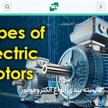
رش به محتوای اصلی
۲۲
۲۵
۳۸
ثانیه
دقیقه
ساعت
نماتک
/
مقالات
/
سیم پیچی الکتروموتور
3 دسته بندی انواع الکتروموتور
حانیه برمایون
۵ بهمن ۱۴۰۱
۷ دقیقه مطالعه