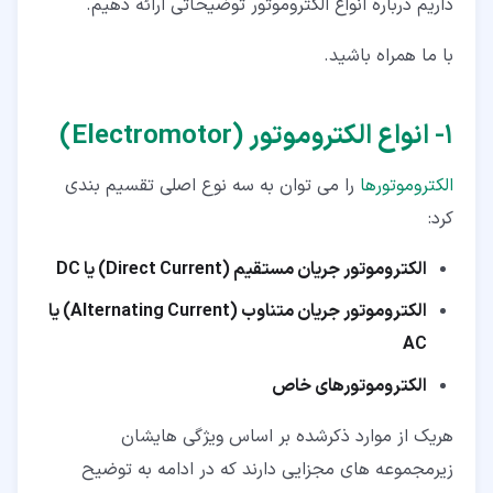
داریم درباره انواع الکتروموتور توضیحاتی ارائه دهیم.
۴‏-‏۳‏- الکتروموتور سروو (Servo)
با ما همراه باشید.
۴‏-‏۴‏- انواع الکتروموتور یونیورسال (Universal)
۴‏-‏۵‏- انواع الکتروموتور رلوکتانسی (Reluctance)
۱‏- انواع الکتروموتور (Electromotor)
۴‏-‏۶‏- الکتروموتور ریپالسیونی (Repulsion)
الکتروموتورها
را می توان به سه نوع اصلی تقسیم بندی
۴‏-‏۷‏- الکتروموتور دالاندر (Dahlander)
کرد:
الکتروموتور جریان مستقیم (Direct Current) یا DC
الکتروموتور جریان متناوب (Alternating Current) یا
AC
الکتروموتورهای خاص
هریک از موارد ذکرشده بر اساس ویژگی هایشان
زیرمجموعه های مجزایی دارند که در ادامه به توضیح