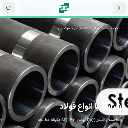
رش به محتوای اصلی
۰۷
۵۲
۴۰
ثانیه
دقیقه
ساعت
نماتک
/
مقالات
/
شناسایی و انتخاب مواد مهندسی
آشنایی با انواع فولاد
فاطمه یافتیان
۳۰ بهمن ۱۴۰۱
۸ دقیقه مطالعه