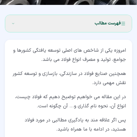
فهرست مطالب
۱‏- فولاد چیست؟
امروزه یکی از شاخص های اصلی توسعه یافتگی کشورها و
۲‏- نحوه تولید انواع فولاد
جوامع، تولید و مصرف انواع فولاد می باشد.
۳‏- نحوه نامگذاری انواع فولاد
همچنین صنایع فولاد در سازندگی، بازسازی و توسعه کشور
۴‏- دسته بندی انواع فولاد
نقش مهمی دارد.
۴‏-‏۱‏- فولاد کربن
در این مقاله می خواهیم توضیح دهیم که فولاد چیست،
۴‏-‏۲‏- فولاد آلیاژی
انواع آن، نحوه نام گذاری و... آن چگونه است.
۴‏-‏۳‏- انواع فولاد ضد زنگ
پس اگر علاقه مند به یادگیری مطالبی در مورد فولاد
۴‏-‏۴‏- فولاد ابزار
هستید، در ادامه با ما همراه باشید.