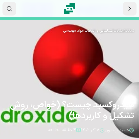
رش به محتوای اصلی
۰۹
۱۷
۱۱
ثانیه
دقیقه
ساعت
نماتک
/
مقالات
/
شناسایی و انتخاب مواد مهندسی
هیدروکسید چیست؟ (خواص، روش
تشکیل و کاربردها)
حانیه برمایون
۸ آذر ۱۴۰۲
۴ دقیقه مطالعه