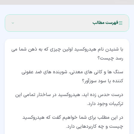
فهرست مطالب
۱‏- هیدروکسید چیست؟
با شنیدن نام هیدروکسید اولین چیزی که به ذهن شما می
۲‏- خواص هیدروکسید
رسد چیست؟
۳‏- روش تشکیل هیدروکسید چیست؟
سنگ ها و کانی های معدنی، شوینده های ضد عفونی
۴‏- ظرفیت هیدروکسید چقدر است؟
کننده یا سود سوزآور؟
۵‏- کاربردهای هیدروکسید چیست؟
درست حدس زده اید، هیدروکسید در ساختار تمامی این
۶‏- سوالات متداول درباره هیدروکسید
ترکیبات وجود دارد.
در این مطلب برای شما خواهیم گفت که هیدروکسید
چیست و چه کاربردهایی دارد.