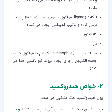
و pH محلول را در محدوده مشخصی ثابت نگه می
دارد)
لیگاند (ligand: مولکول یا یونی است که با فلز پیوند
برقرار کرده و ترکیب کمپلکس ایجاد می کند)
کاتالیزور
باز
هسته دوست (nucleophile: یک اتم یا مولکول که یک
جفت الکترون را برای ایجاد پیوند کووالانسی اهدا می
کند)
۲‏- خواص هیدروکسید
یون هیدروکسید نمک تشکیل می دهد.
برخی از این نمک ها در محلول آبی تجزیه می شوند و
یون