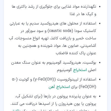
نگهدارنده مواد غذایی برای جلوگیری از رشد باکتری ها
و کپک ها در غذا
استفاده از محلول های هیدروکسید سدیم یا به عبارتی
کاستیک سودا (caustic soda) و سود سوزآور در
ساخت خمیر و بازیافت کاغذ، تهیه انواع منسوجات، آب
آشامیدنی، صابون ها، مواد شوینده و همچنین به
عنوان پاک کننده فاضلاب
بوکسیت، هیدروکسید آلومینیوم به عنوان سنگ معدن
اصلی
استخراج
آلومینیوم
استفاده از لپیدوکروسیت (γ-FeO(OH)) و گوتیت (α-
FeO(OH)) برای
استخراج آهن
به عنوان پذیرنده پروتون در بازها (برای تشکیل آب،
پروتون یا یون هیدروژن را از اسیدها دریافت می کنند.