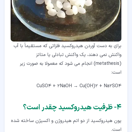
برای به دست آوردن هیدروکسید فلزاتی که مستقیماً با آب
واکنش نمی دهند، یک واکنش تبادلی یا متاتز
(metathesis) انجام می شود که معمولا به صورت زیر
است:
CuSO4 + 2NaOH → Cu(OH)2 + Na2SO4
۴‏- ظرفیت هیدروکسید چقدر است؟
یون هیدروکسید از دو اتم هیدروژن و اکسیژن ساخته شده
است.