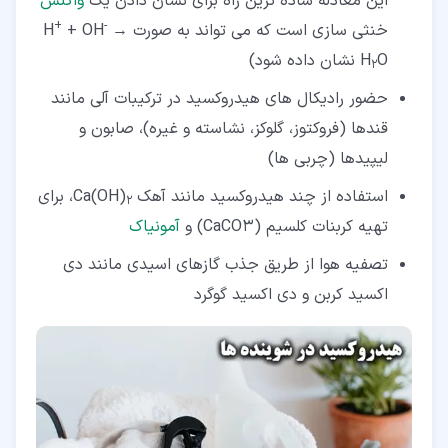
این معادله ساده ترین راه برای نشان دادن یک
واکنش
+
-
خنثی سازی است که می تواند به صورت H
→
+ OH
O نشان داده شود)
H
2
حضور رادیکال های هیدروکسید در ترکیبات آلی مانند
قندها (فروکتوز، گلوکز، نشاسته و غیره)، صابون و
لیپیدها (چربی ها)
استفاده از چند هیدروکسید مانند آهک Ca(OH)
، برای
2
تهیه کربنات کلسیم (CaCO3) و
آمونیاک
تصفیه هوا از طریق جذب گازهای اسیدی مانند دی
اکسید کربن و دی اکسید گوگرد