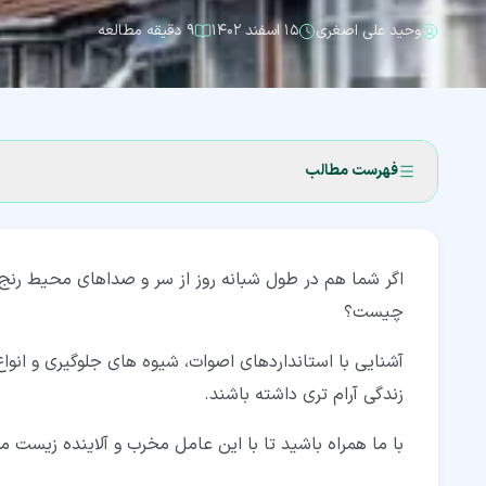
وحید علی اصغری
۱۵ اسفند ۱۴۰۲
۹ دقیقه مطالعه
فهرست مطالب
۱‏- آلودگی صوتی چیست؟
اگر شما هم در طول شبانه روز از سر و صداهای محیط رنج م
۱‏-‏۱‏- عوامل مخرب بودن صدا
چیست؟
۲‏- استاندارد آلودگی صوتی چیست؟
آشنایی با استانداردهای اصوات، شیوه های جلوگیری و انوا
۳‏- انواع آلودگی صوتی
زندگی آرام تری داشته باشند.
۳‏-‏۱‏- فعالیت های صنعتی
با ما همراه باشید تا با این عامل مخرب و آلاینده زیست 
۳‏-‏۲‏- لوازم خانگی