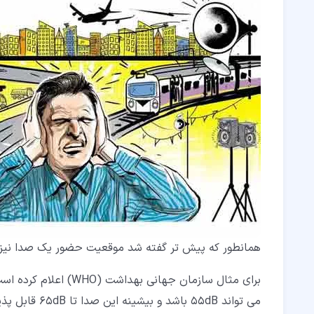
همانطور که پیش تر گفته شد موقعیت حضور یک صدا نیز ب
برای مثال سازمان جهانی بهداشت (WHO) اعلام کرده است که
می تواند 55dB باشد و بیشینه این صدا تا 65dB قابل پذیرش خواهد بود.