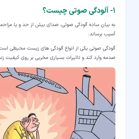
۳‏-‏۳‏- حمل و نقل
۱‏- آلودگی صوتی چیست؟
۳‏-‏۴‏- رویدادهای محیط بیرون
به بیان ساده آلودگی صوتی، صدای بیش از حد و یا مزاحمی
۳‏-‏۵‏- آلودگی صوتی ناشی از حوادث طبیعی
آسیب برساند.
۳‏-‏۶‏- فعالیت های انسانی
آلودگی صوتی یکی از انواع آلودگی های زیست محیطی است 
۳‏-‏۷‏- مکان های تجاری و تفریحی
صدمه وارد کند و تاثیرات بسیاری مخربی بر روی کیفیت زن
۳‏-‏۸‏- فعالیت های ساخت و ساز و تعمیر و نگهداری
۳‏-‏۹‏- سرویس و خدمات ضروری
۳‏-‏۱۰‏- صدای حیوانات
۴‏- بیماری حاصل از آلودگی صوتی چیست؟
۵‏- هزینه های ناشی از آلودگی و نویز صوتی
۶‏- نکاتی جهت جلوگیری از آلودگی صوتی