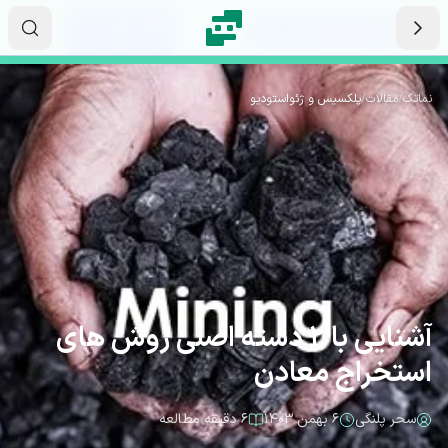
رش به محتوای اصلی
۱۱
۰۸
۴۴
ثانیه
دقیقه
ساعت
نماتک
/
مقالات
/
پلکسیس و ژئواستودیو
آشنایی با 2 دسته اصلی روش های
استخراج معادن
سحر پلنگی
۶ بهمن ۱۴۰۳
۶ دقیقه مطالعه