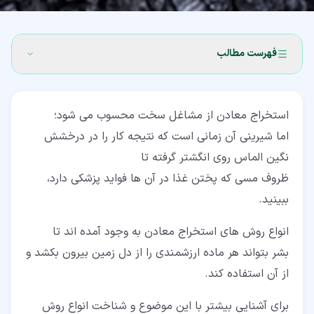
فهرست مطالب
۱‏- آشنایی با معادن
استخراج معادن از مشاغل سخت محسوب می شود؛
۲‏- روش های استخراج معادن
اما شیرینی آن زمانی است که نتیجه کار را در درخشش
۳‏- استخراج سطحی معادن
نگین الماس روی انگشتر گرفته تا
ظروف مسی که پختن غذا در آن ها فواید پزشکی دارد،
۴‏- استخراج زیرزمینی معادن
ببینید.
۴‏-‏۱‏- طبقه بندی روش های استخراج زیرسطحی بر اساس نوع
شافت
انواع روش های استخراج معادن به وجود آمده اند تا
بشر بتواند هر ماده ارزشمندی را از دل زمین بیرون بکشد و
۴‏-‏۲‏- طبقه بندی روش های استخراج زیرسطحی بر اساس
نوع بستر
از آن استفاده کند.
برای آشنایی بیشتر با این موضوع و شناخت انواع روش